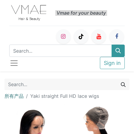
Vmae for your beauty
Sign in
所有产品
Yaki straight Full HD lace wigs