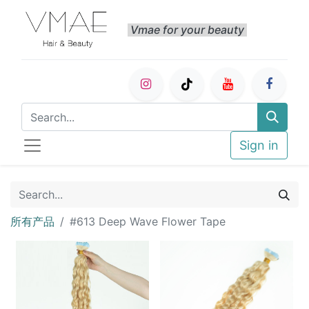
Vmae for your beauty
Sign in
所有产品
#613 Deep Wave Flower Tape