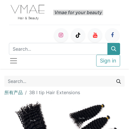
Vmae for your beauty
Sign in
所有产品
3B I tip Hair Extensions